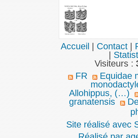
Accueil
|
Contact
|
|
Statis
Visiteurs :
FR
Equidae 
monodactyle
Allohippus, (…)
granatensis
Den
p
Site réalisé avec 
Réalisé par ag