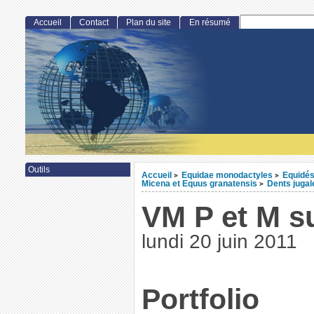
Accueil
Contact
Plan du site
En résumé
Outils
Accueil
Equidae monodactyles
Equidés
>
>
Micena et Equus granatensis
Dents jugal
>
VM P et M s
lundi 20 juin 2011
Portfolio