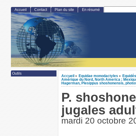
Accueil
Contact
Plan du site
En résumé
Outils
Accueil
Equidae monodactyles
Equidés
>
>
Amérique du Nord, North America ; Mexiqu
Hagerman, Plesippus shoshonensis, photo
P. shoshone
jugales adul
mardi 20 octobre 2