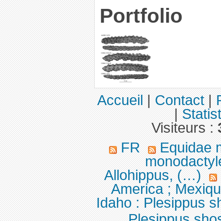
Portfolio
Accueil
|
Contact
|
|
Statis
Visiteurs :
FR
Equidae 
monodactyle
Allohippus, (…)
America ; Mexiq
Idaho : Plesippus 
Plesippus sho