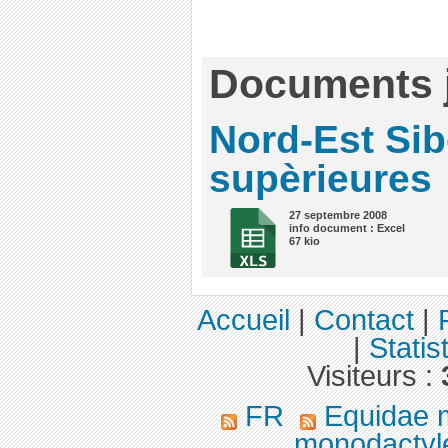
Documents j
Nord-Est Sib
supèrieures
27 septembre 2008
info document : Excel
67 kio
Accueil
|
Contact
|
|
Statis
Visiteurs :
FR
Equidae 
monodactyle