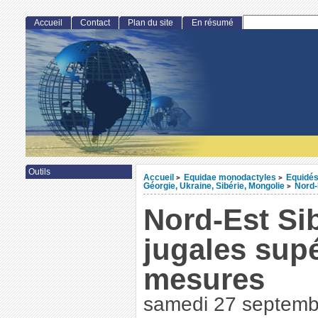
Accueil
Contact
Plan du site
En résumé
Outils
Accueil
Equidae monodactyles
Equidés
>
>
Géorgie, Ukraine, Sibérie, Mongolie
Nord-
>
Nord-Est Sib
jugales supé
mesures
samedi 27 septemb