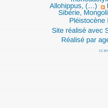
Allohippus, (…)
Sibérie, Mongol
Pléistocène 
Site réalisé avec 
Réalisé par ag
CC BY