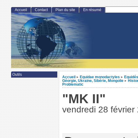
Accueil
Contact
Plan du site
En résumé
Outils
Accueil
Equidae monodactyles
Equidés
>
>
Géorgie, Ukraine, Sibérie, Mongolie
Histo
>
Problematic
"MK II"
vendredi 28 février