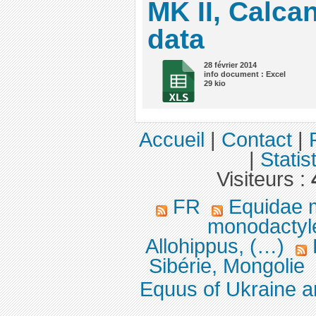
MK II, Calc
data
28 février 2014
info document : Excel
29 kio
Accueil
|
Contact
|
|
Statis
Visiteurs :
FR
Equidae 
monodactyle
Allohippus, (…)
Sibérie, Mongolie
Equus of Ukraine 