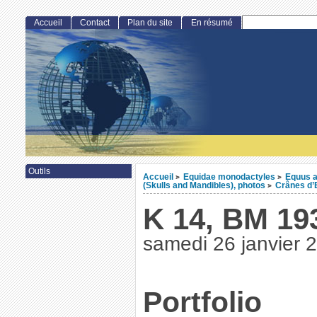
Accueil
Contact
Plan du site
En résumé
Outils
Accueil
Equidae monodactyles
Equus a
>
>
(Skulls and Mandibles), photos
Crânes d’E
>
K 14, BM 19
samedi 26 janvier 
Portfolio