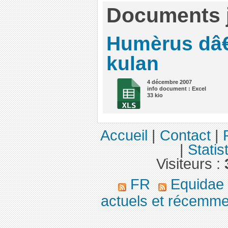
Documents j
Humèrus dâ
kulan
4 décembre 2007
info document : Excel
33 kio
Accueil
|
Contact
|
|
Statis
Visiteurs :
FR
Equidae
actuels et récemme