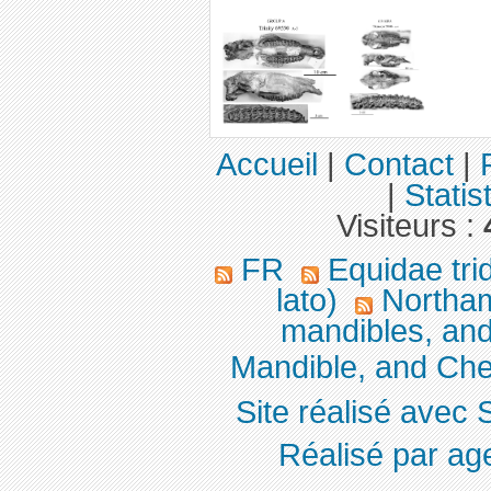
Accueil
|
Contact
|
|
Statis
Visiteurs :
FR
Equidae tri
lato)
Northame
mandibles, an
Mandible, and Che
Site réalisé avec 
Réalisé par ag