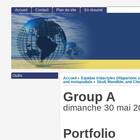
Accueil
Contact
Plan du site
En résumé
Outils
Accueil
Equidae tridactyles (Hipparions s
>
and metapodials
Skull, Mandible, and Ch
>
Group A
dimanche 30 mai 2
Portfolio