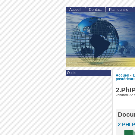
Accueil
Contact
Plan du site
Outils
Accueil
E
>
postérieure
2.PhIP
vendredi 22 
Docum
2.PHI 