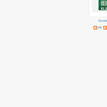
Accuei
FR