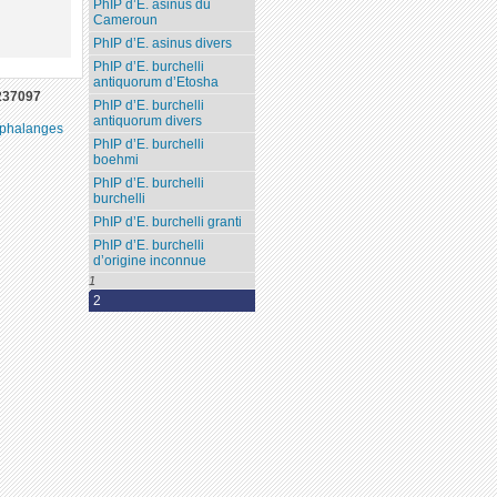
PhIP d’E. asinus du
Cameroun
PhIP d’E. asinus divers
PhIP d’E. burchelli
antiquorum d’Etosha
237097
PhIP d’E. burchelli
antiquorum divers
 phalanges
PhIP d’E. burchelli
boehmi
PhIP d’E. burchelli
burchelli
PhIP d’E. burchelli granti
PhIP d’E. burchelli
d’origine inconnue
1
2