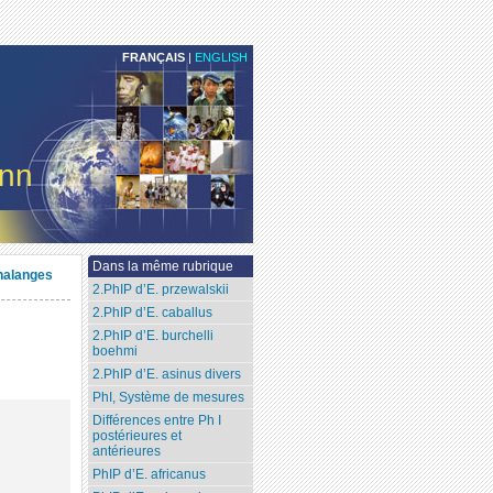
FRANÇAIS
|
ENGLISH
ann
Dans la même rubrique
halanges
2.PhIP d’E. przewalskii
2.PhIP d’E. caballus
2.PhIP d’E. burchelli
boehmi
2.PhIP d’E. asinus divers
PhI, Système de mesures
Différences entre Ph I
postérieures et
antérieures
PhIP d’E. africanus