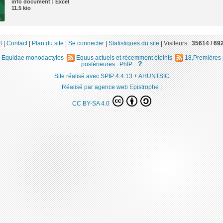
info document : Excel
11.5 kio
l
|
Contact
|
Plan du site
|
Se connecter
|
Statistiques du site
|
Visiteurs :
35614 /
69
Equidae monodactyles
Equus actuels et récemment éteints
18.Premières
?
postérieures : PhIP
Site réalisé avec SPIP 4.4.13
+
AHUNTSIC
Réalisé par agence web Epistrophe
|
CC BY-SA 4.0