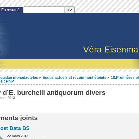
En résumé
Véra Eisenm
quidae monodactyles
Equus actuels et récemment éteints
18.Premières p
>
>
s : PhIP
 d’E. burchelli antiquorum divers
mars 2013
ents joints
Post Data BS
22 mars 2013