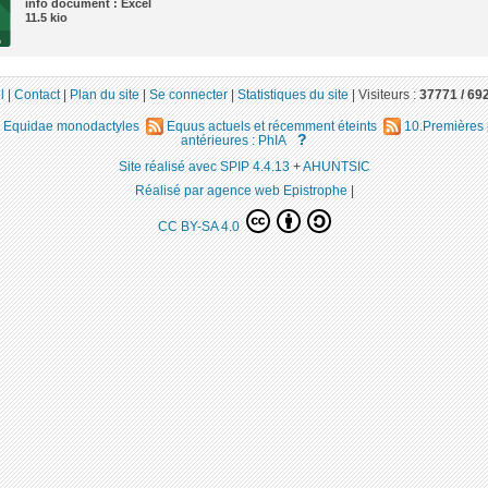
info document : Excel
11.5 kio
l
|
Contact
|
Plan du site
|
Se connecter
|
Statistiques du site
|
Visiteurs :
37771 /
69
Equidae monodactyles
Equus actuels et récemment éteints
10.Premières
?
antérieures : PhIA
Site réalisé avec SPIP 4.4.13
+
AHUNTSIC
Réalisé par agence web Epistrophe
|
CC BY-SA 4.0