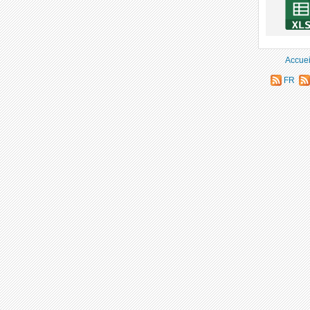
Accuei
FR