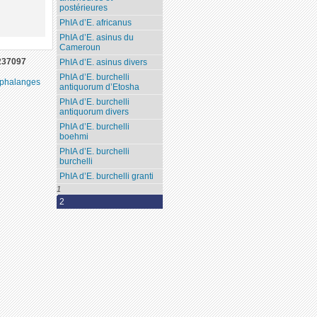
postérieures
PhIA d’E. africanus
PhIA d’E. asinus du
Cameroun
237097
PhIA d’E. asinus divers
PhIA d’E. burchelli
 phalanges
antiquorum d’Etosha
PhIA d’E. burchelli
antiquorum divers
PhIA d’E. burchelli
boehmi
PhIA d’E. burchelli
burchelli
PhIA d’E. burchelli granti
1
2