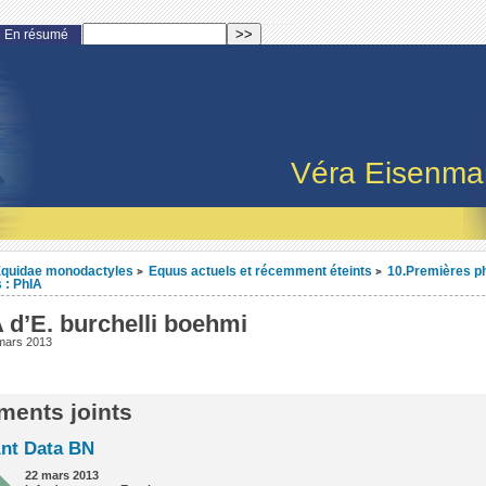
En résumé
Véra Eisenm
quidae monodactyles
Equus actuels et récemment éteints
10.Premières p
>
>
 : PhIA
 d’E. burchelli boehmi
mars 2013
ents joints
Ant Data BN
22 mars 2013