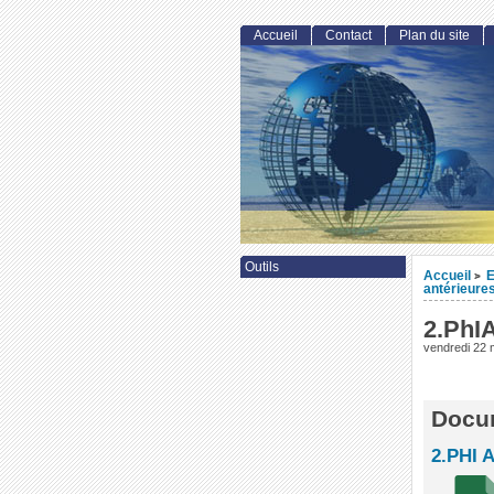
Accueil
Contact
Plan du site
Outils
Accueil
E
>
antérieures
2.PhIA
vendredi 22 
Docum
2.PHI 