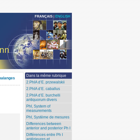
FRANÇAIS
|
ENGLISH
ann
Dans la même rubrique
halanges
2.PhIA d’E. przewalskii
2.PhIA d’E. caballus
2.PhIA d’E. burchelli
antiquorum divers
PhI, System of
measurements
PhI, Système de mesures
Differences between
anterior and posterior Ph I
Différences entre Ph I
antérieures et